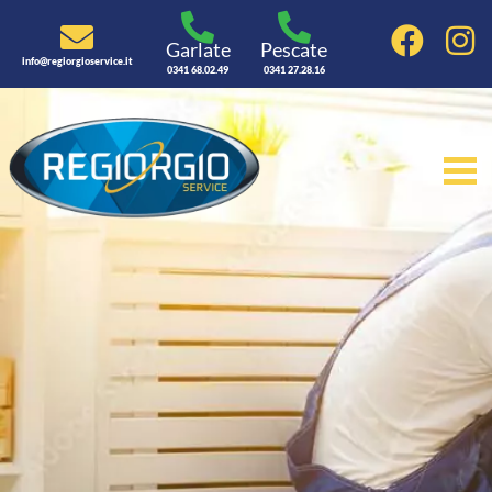
Garlate
Pescate
info@regiorgioservice.it
0341 68.02.49
0341 27.28.16