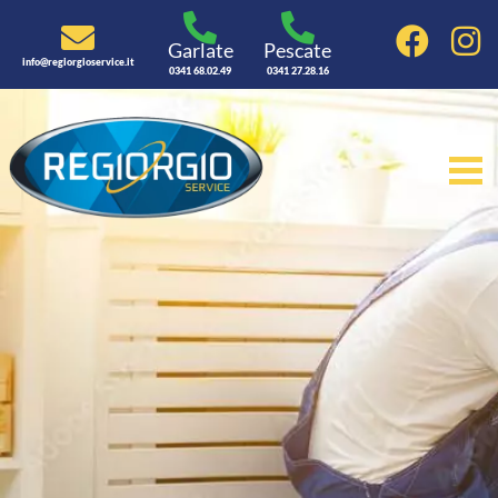
Garlate
Pescate
info@regiorgioservice.it
0341 68.02.49
0341 27.28.16