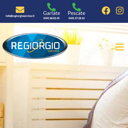
Garlate
Pescate
info@regiorgioservice.it
0341 68.02.49
0341 27.28.16