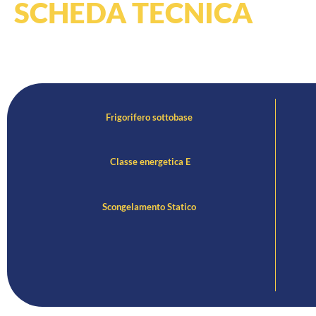
SCHEDA TECNICA
Frigorifero sottobase
Classe energetica E
Scongelamento Statico