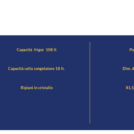
Capacità frigor 108 lt
Por
Capacità cella congelatore 18 lt.
Dim. d
Ripiani in cristallo
81,5