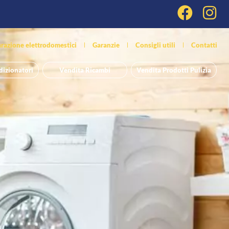
razione elettrodomestici
Garanzie
Consigli utili
Contatti
dizionatori
Vendita Ricambi
Vendita Prodotti Pulizia