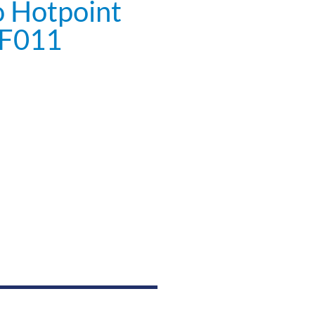
o Hotpoint
UF011