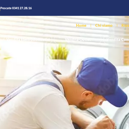
Pescate 0341 27.28.16
Home
Chi siamo
Ripa
Vendita Outlet
Vendita Con
Vendita Elettrodomestici