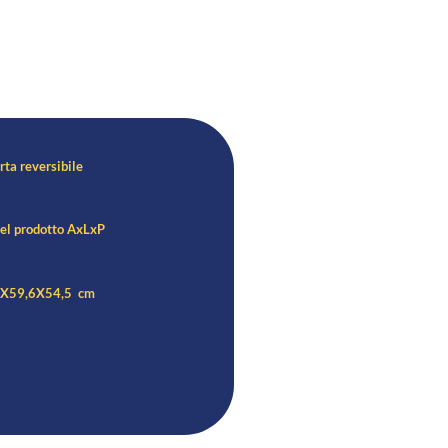
ta reversibile
el prodotto AxLxP
X59,6X54,5 cm