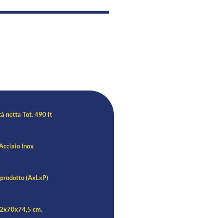
à netta Tot. 490 lt
Acciaio Inox
prodotto (AxLxP)
x70x74,5 cm.