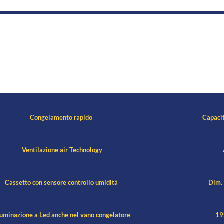
Congelamento rapido
Capacit
Ventilazione air Technology
Cassetto con sensore controllo umidità
Dim. 
uminazione a Led anche nel vano congelatore
192