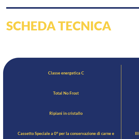
SCHEDA TECNICA
Classe energetica C
Total No Frost
Ripiani in cristallo
Cassetto Speciale a 0° per la conservazione di carne e
Ill