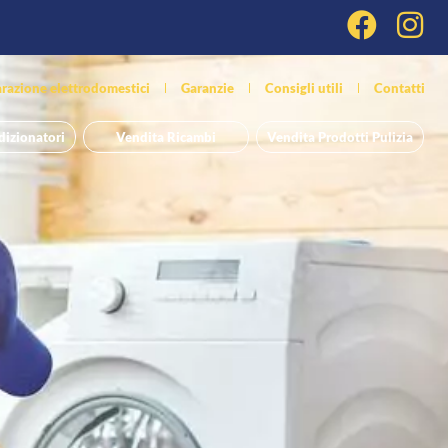
razione elettrodomestici
Garanzie
Consigli utili
Contatti
dizionatori
Vendita Ricambi
Vendita Prodotti Pulizia