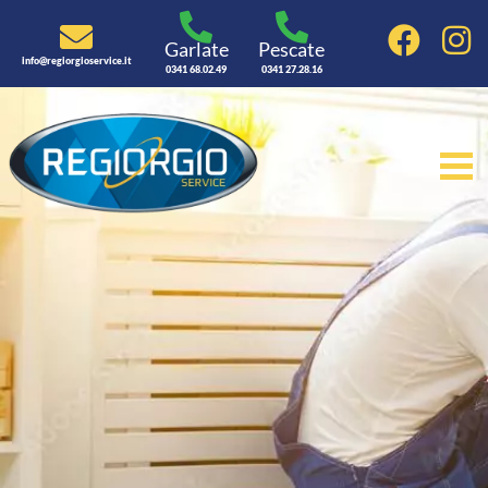
Garlate
Pescate
info@regiorgioservice.it
0341 68.02.49
0341 27.28.16