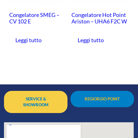
Congelatore SMEG –
Congelatore Hot Point
CV 102 E
Ariston – UHA6 F2C W
Leggi tutto
Leggi tutto
SERVICE &
REGIORGIO POINT
SHOWROOM