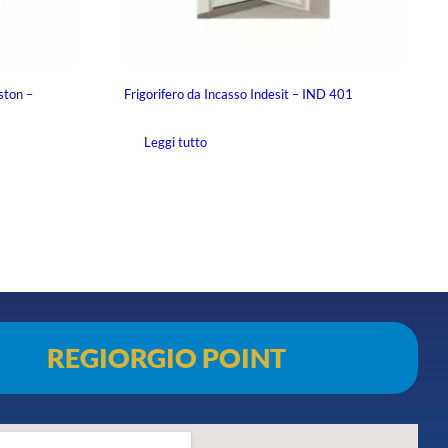
ston –
Frigorifero da Incasso Indesit – IND 401
Leggi tutto
REGIORGIO POINT