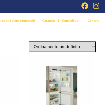
razione elettrodomestici
Garanzie
Consigli utili
Contatti
dizionatori
Vendita Ricambi
Vendita Prodotti Pulizia