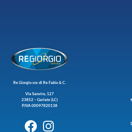
Re Giorgio snc di Re Fabio & C.
Via Sanviro, 127
23852 – Garlate (LC)
P.IVA 00097820138