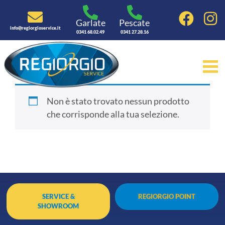
Garlate
Pescate
info@regiorgioservice.it
Home
/
Marca
/ Sharp
0341 68.02.49
0341 27.28.16
Sharp
Non è stato trovato nessun prodotto
che corrisponde alla tua selezione.
SERVICE &
REGIORGIO POINT
SHOWROOM