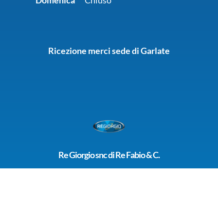
Domenica
Chiuso
Ricezione merci sede di Garlate
Re Giorgio snc di Re Fabio & C.
Via Sanviro, 127
23852 – Garlate (LC)